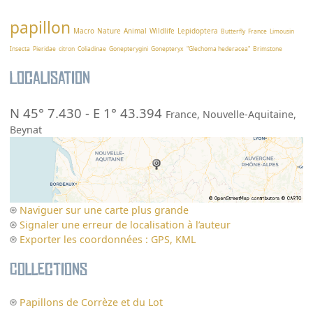
papillon
Macro
Nature
Animal
Wildlife
Lepidoptera
Butterfly
France
Limousin
Insecta
Pieridae
citron
Coliadinae
Gonepterygini
Gonepteryx
"Glechoma hederacea"
Brimstone
Localisation
N 45° 7.430
-
E 1° 43.394
France
,
Nouvelle-Aquitaine
,
Beynat
Naviguer sur une carte plus grande
Signaler une erreur de localisation à l’auteur
Exporter les coordonnées : GPS, KML
Collections
Papillons de Corrèze et du Lot