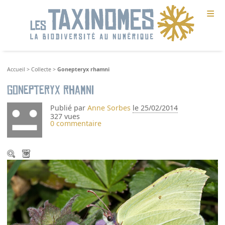
≡
Accueil
>
Collecte
>
Gonepteryx rhamni
Gonepteryx rhamni
Publié par
Anne Sorbes
le 25/02/2014
327 vues
0 commentaire