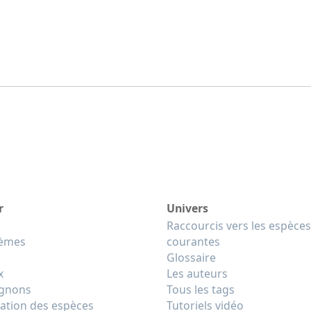
r
Univers
Raccourcis vers les espèces
tèmes
courantes
Glossaire
x
Les auteurs
gnons
Tous les tags
cation des espèces
Tutoriels vidéo