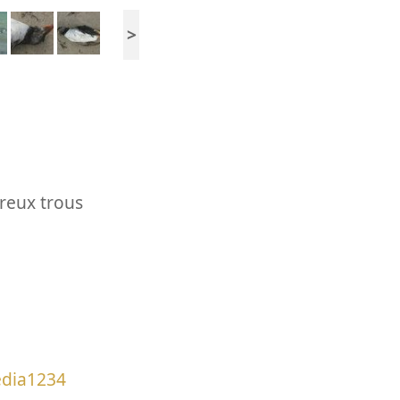
>
breux trous
edia1234