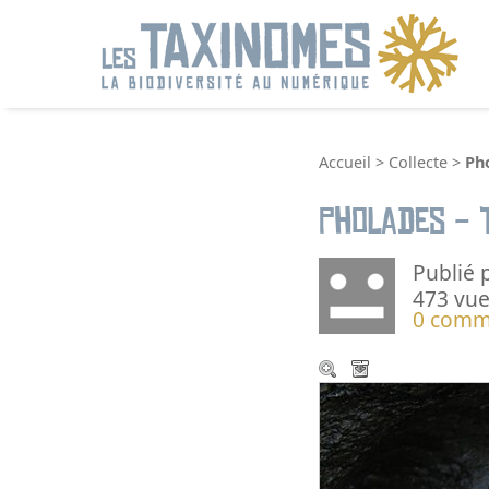
R
Accueil
>
Collecte
>
Pho
Pholades - 
Publié 
473 vue
0 comm