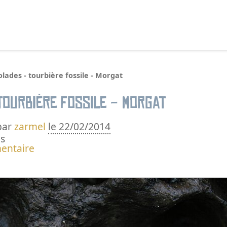
echercher :
lades - tourbière fossile - Morgat
tourbière fossile - Morgat
par
zarmel
le 22/02/2014
s
entaire