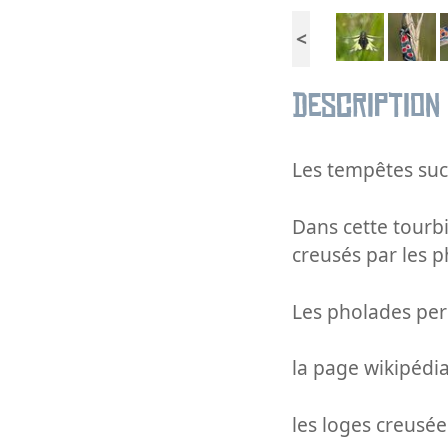
<
Description
Les tempêtes succ
Dans cette tourb
creusés par les p
Les pholades perc
la page wikipédia
les loges creusée