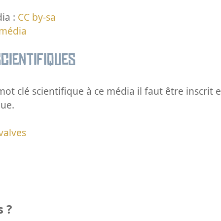
ia :
CC by-sa
 média
cientifiques
ot clé scientifique à ce média il faut être inscri
que.
valves
 ?