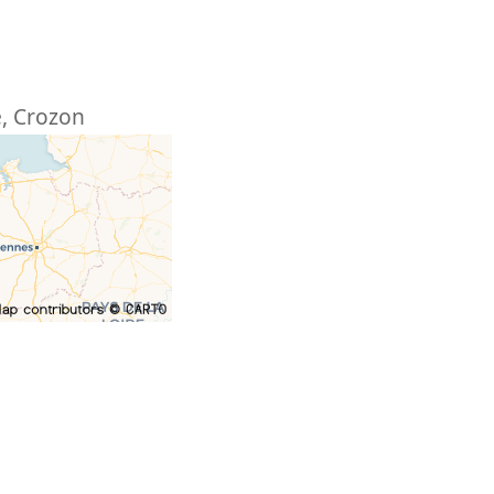
e
,
Crozon