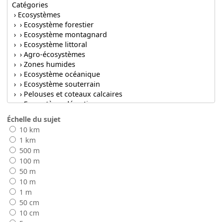
Échelle du sujet
10 km
1 km
500 m
100 m
50 m
10 m
1 m
50 cm
10 cm