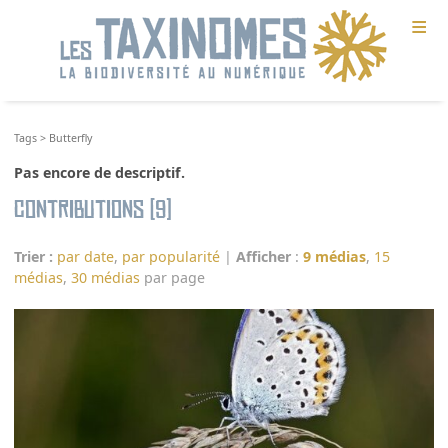
≡
Tags
>
Butterfly
Pas encore de descriptif.
Contributions (9)
Trier :
par date
,
par popularité
|
Afficher
:
9 médias
,
15
médias
,
30 médias
par page