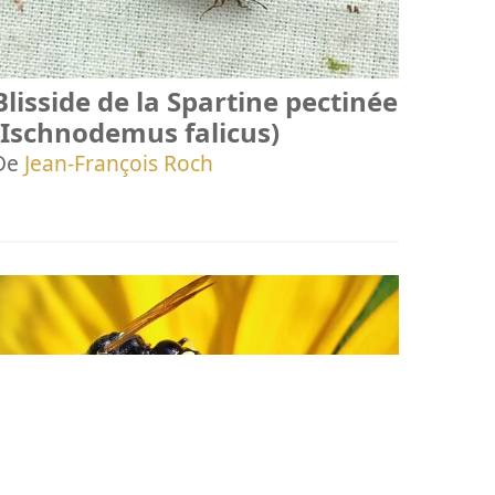
Blisside de la Spartine pectinée
(Ischnodemus falicus)
De
Jean-François Roch