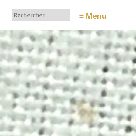
≡
Menu