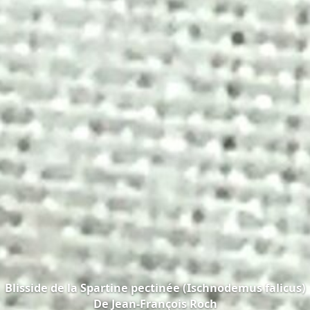
Blisside de la Spartine pectinée (Ischnodemus falicus)
De
Jean-François Roch