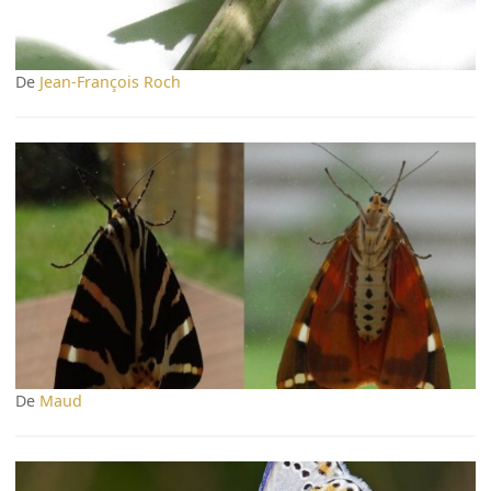
De
Jean-François Roch
De
Maud