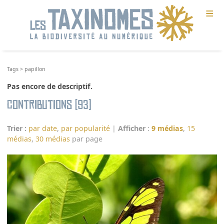
≡
Tags
>
papillon
Pas encore de descriptif.
Contributions (93)
Trier :
par date
,
par popularité
|
Afficher
:
9 médias
,
15
médias
,
30 médias
par page