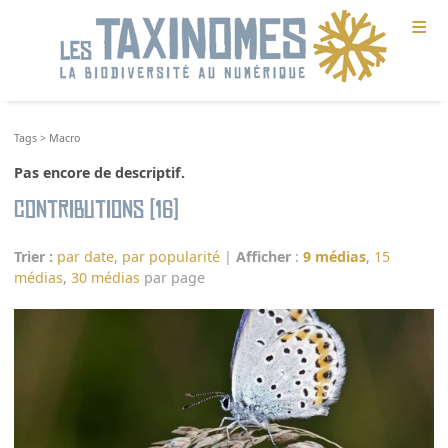
≡
Tags
>
Macro
Pas encore de descriptif.
Contributions (16)
Trier :
par date
,
par popularité
|
Afficher
:
9 médias
,
15
médias
,
30 médias
par page