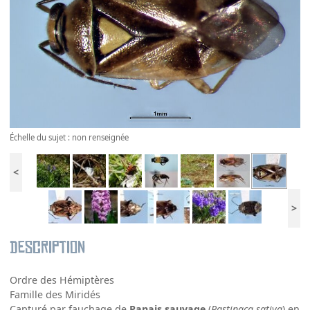
Échelle du sujet : non renseignée
<
>
Description
Ordre des Hémiptères
Famille des Miridés
Capturé par fauchage de
Panais sauvage
(
Pastinaca sativa
) en