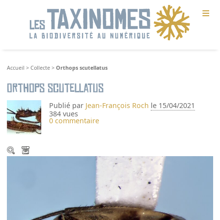
≡
Accueil
>
Collecte
>
Orthops scutellatus
Orthops scutellatus
Publié par
Jean-François Roch
le 15/04/2021
384 vues
0 commentaire