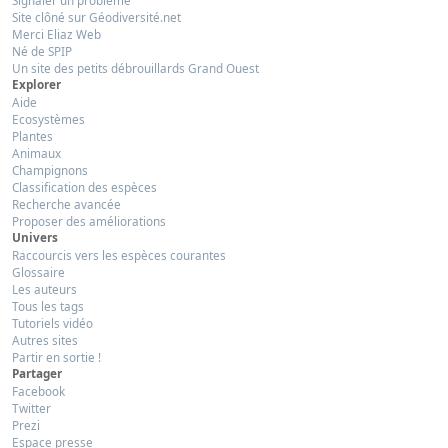
Signaler un problème
Site clôné sur Géodiversité.net
Merci Eliaz Web
Né de SPIP
Un site des petits débrouillards Grand Ouest
Explorer
Aide
Ecosystèmes
Plantes
Animaux
Champignons
Classification des espèces
Recherche avancée
Proposer des améliorations
Univers
Raccourcis vers les espèces courantes
Glossaire
Les auteurs
Tous les tags
Tutoriels vidéo
Autres sites
Partir en sortie !
Partager
Facebook
Twitter
Prezi
Espace presse