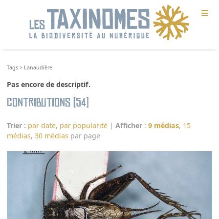
≡
Tags
>
Lanaudière
Pas encore de descriptif.
Contributions (54)
Trier :
par date
,
par popularité
|
Afficher
:
9 médias
,
15
médias
,
30 médias
par page