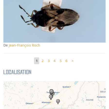
De
Jean-François Roch
1
2
3
4
5
6
>
Localisation