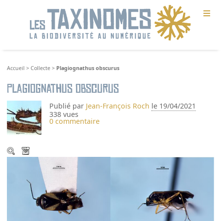
≡
Accueil
>
Collecte
>
Plagiognathus obscurus
Plagiognathus obscurus
Publié par
Jean-François Roch
le 19/04/2021
338 vues
0 commentaire