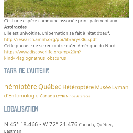
C’est une espèce commune associée principalement aux
Astéracées
Elle est univoltine. L’hibernation se fait à l’état d’oeuf.
http://research.amnh.org/pbi/library/0065.pdf
Cette punaise ne se rencontre qu’en Amérique du Nord.
https://www.discoverlife.org/mp/20m?
kind=Plagiognathus+obscurus
Tags de l’auteur
hémiptère
Québec
Hétéroptère
Musée Lyman
d’Entomologie
Canada
Estrie
Miridé
Astéracée
Localisation
N 45° 18.466
-
W 72° 21.476
Canada
,
Québec
,
Eastman