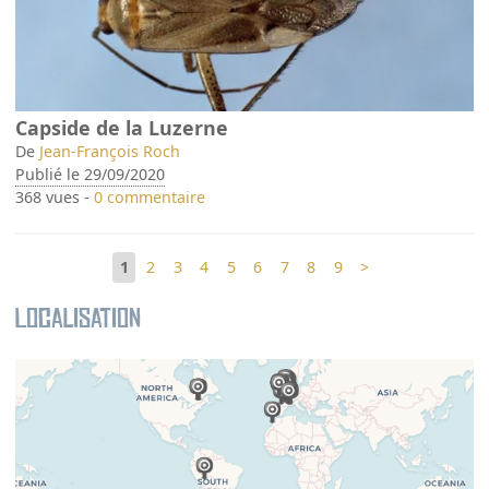
Capside de la Luzerne
De
Jean-François Roch
Publié le 29/09/2020
368 vues -
0 commentaire
1
2
3
4
5
6
7
8
9
>
Localisation