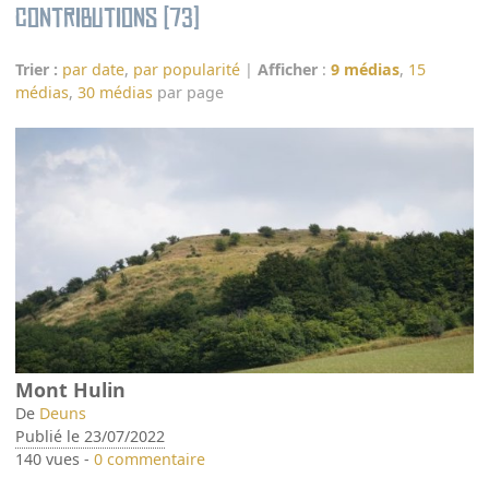
Contributions (73)
Trier :
par date
,
par popularité
|
Afficher
:
9 médias
,
15
médias
,
30 médias
par page
Mont Hulin
De
Deuns
Publié le 23/07/2022
140 vues -
0 commentaire