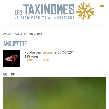
≡
Accueil
>
Collecte
>
Amourette
Amourette
Publié par
Deuns
le 07/06/2014
188 vues
0 commentaire