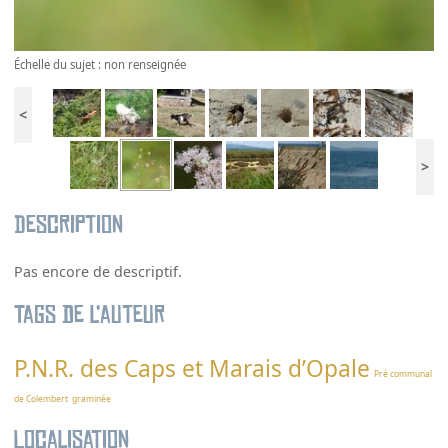
Échelle du sujet : non renseignée
<
>
Description
Pas encore de descriptif.
Tags de l’auteur
P.N.R. des Caps et Marais d’Opale
Pré communal
de Colembert
graminée
Localisation