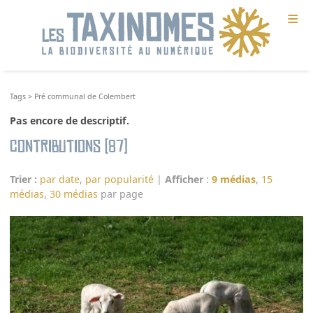
≡
Tags
>
Pré communal de Colembert
Pas encore de descriptif.
Contributions (87)
Trier :
par date
,
par popularité
|
Afficher
:
9 médias
,
15
médias
,
30 médias
par page