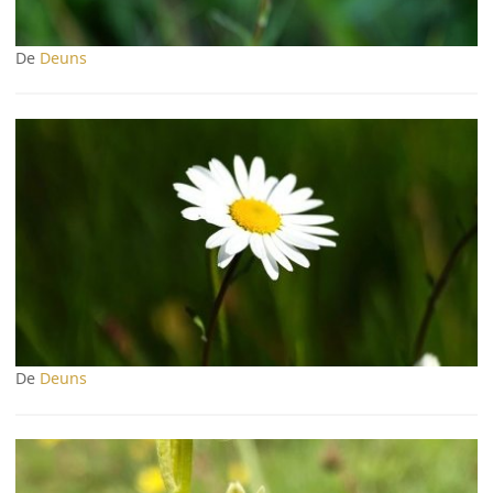
De
Deuns
De
Deuns