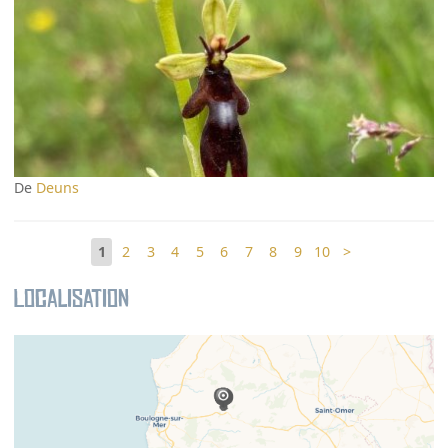
De
Deuns
1
2
3
4
5
6
7
8
9
10
>
Localisation