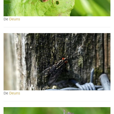
De
Deuns
De
Deuns