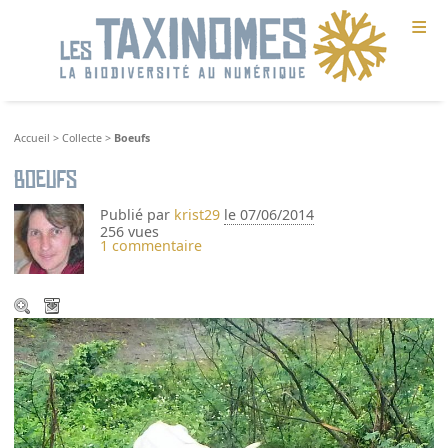
≡
Accueil
>
Collecte
>
Boeufs
Boeufs
Publié par
krist29
le 07/06/2014
256 vues
1 commentaire