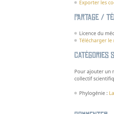
Exporter les c
Partage / T
Licence du méd
Télécharger le
Catégories s
Pour ajouter un m
collectif scientifi
Phylogénie :
La