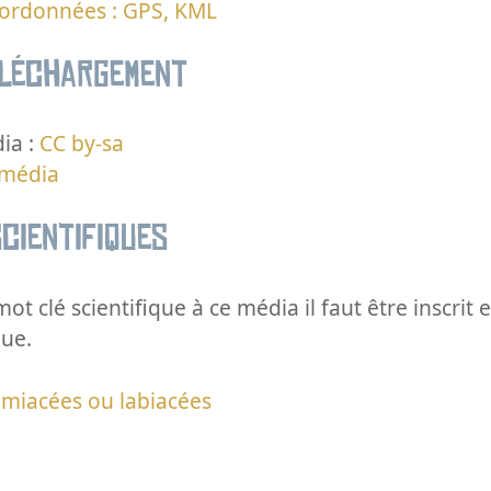
oordonnées : GPS, KML
éléchargement
ia :
CC by-sa
 média
cientifiques
ot clé scientifique à ce média il faut être inscri
que.
miacées ou labiacées