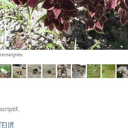
n renseignée
criptif.
teur