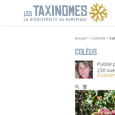
R
Accueil
>
Collecte
>
Co
Coléus
Publié 
230 vue
0 comm