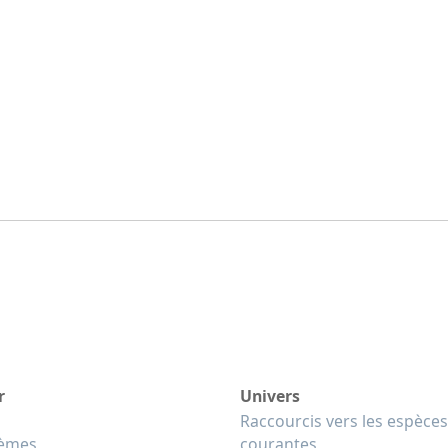
r
Univers
Raccourcis vers les espèces
tèmes
courantes