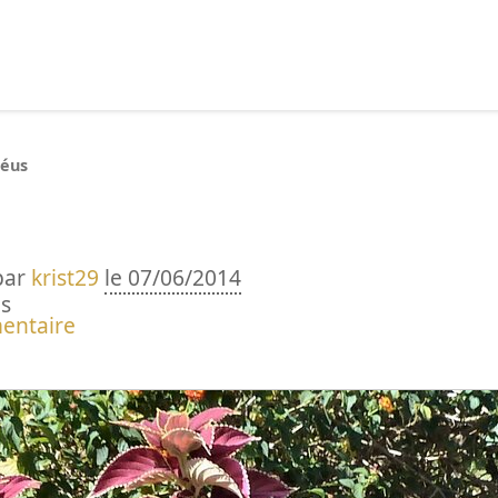
echercher :
léus
par
krist29
le 07/06/2014
s
entaire