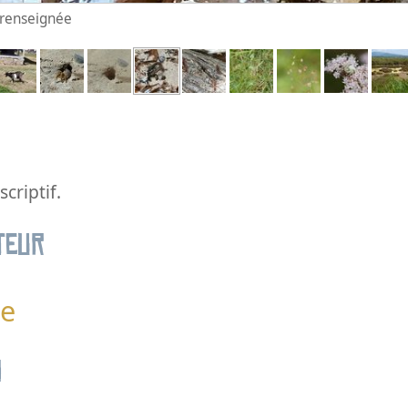
n renseignée
criptif.
teur
e
n