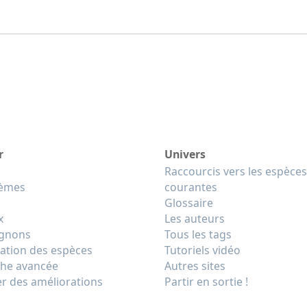
r
Univers
Raccourcis vers les espèces
tèmes
courantes
Glossaire
x
Les auteurs
gnons
Tous les tags
cation des espèces
Tutoriels vidéo
he avancée
Autres sites
r des améliorations
Partir en sortie !