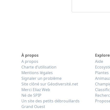
À propos
Explore
A propos
Aide
Charte d’utilisation
Ecosys
Mentions légales
Plantes
Signaler un problème
Animau
Site clôné sur Géodiversité.net
Champi
Merci Eliaz Web
Classifi
Né de SPIP
Recherc
Un site des petits débrouillards
Propose
Grand Ouest