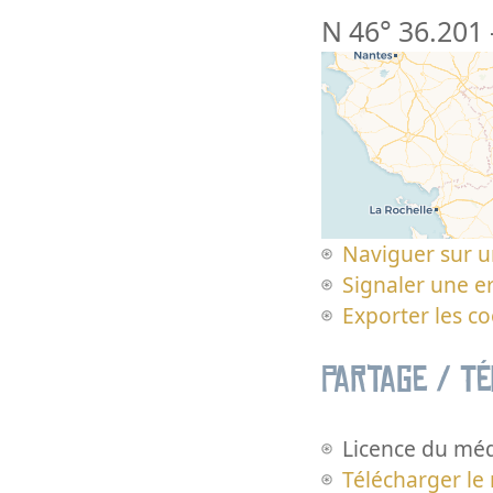
N 46° 36.201
Naviguer sur u
Signaler une er
Exporter les c
Partage / T
Licence du méd
Télécharger le