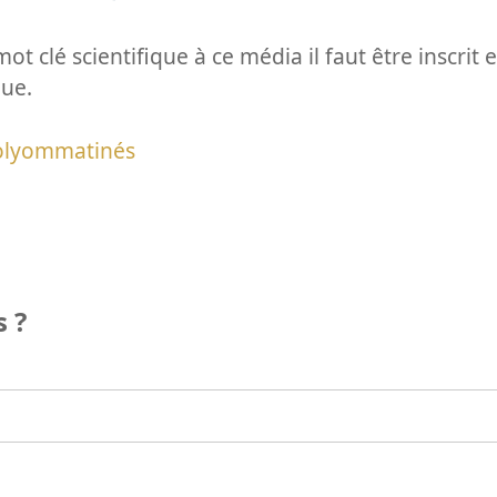
ot clé scientifique à ce média il faut être inscri
que.
olyommatinés
 ?