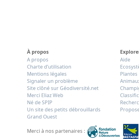
À propos
Explore
A propos
Aide
Charte d’utilisation
Ecosys
Mentions légales
Plantes
Signaler un problème
Animau
Site clôné sur Géodiversité.net
Champi
Merci Eliaz Web
Classifi
Né de SPIP
Recherc
Un site des petits débrouillards
Propose
Grand Ouest
Merci à nos partenaires :