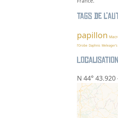
France.
Tags de l’au
papillon
Macr
l’Orobe
Daphnis
Meleager’s
Localisatio
N 44° 43.920