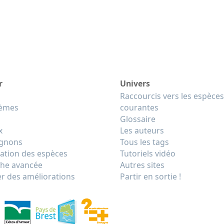
r
Univers
Raccourcis vers les espèces
tèmes
courantes
Glossaire
x
Les auteurs
gnons
Tous les tags
cation des espèces
Tutoriels vidéo
he avancée
Autres sites
r des améliorations
Partir en sortie !