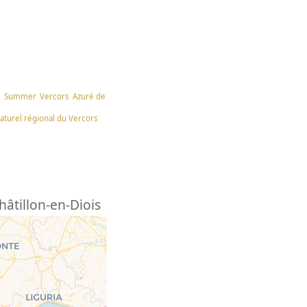
e
Summer
Vercors
Azuré de
aturel régional du Vercors
hâtillon-en-Diois