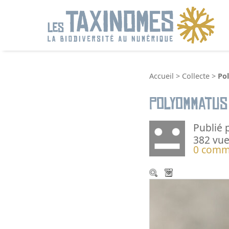
R
Accueil
>
Collecte
>
Po
Polyommatus
Publié 
382 vue
0 comm