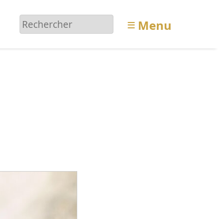
≡
Menu