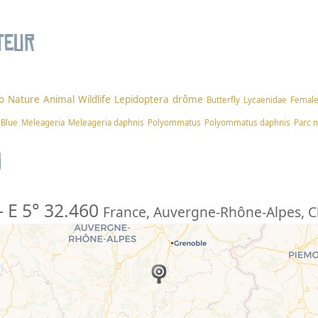
teur
o
Nature
Animal
Wildlife
Lepidoptera
drôme
Butterfly
Lycaenidae
Femal
 Blue
Meleageria
Meleageria daphnis
Polyommatus
Polyommatus daphnis
Parc n
n
-
E 5° 32.460
France
,
Auvergne-Rhône-Alpes
,
C