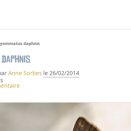
echercher :
lyommatus daphnis
 daphnis
par
Anne Sorbes
le 26/02/2014
s
entaire