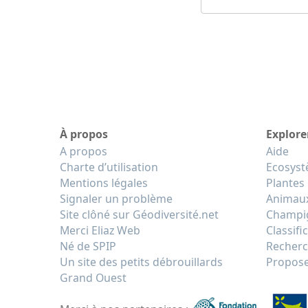
À propos
Explore
A propos
Aide
Charte d’utilisation
Ecosys
Mentions légales
Plantes
Signaler un problème
Animau
Site clôné sur Géodiversité.net
Champi
Merci Eliaz Web
Classifi
Né de SPIP
Recherc
Un site des petits débrouillards
Propose
Grand Ouest