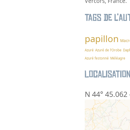
Vercors, France.
Tags de l’au
papillon
Macr
Azuré
Azuré de l’Orobe
Dap
Azuré festonné
Méléagre
Localisatio
N 44° 45.062