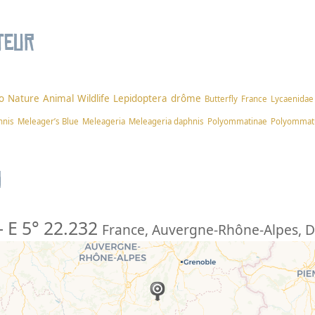
teur
o
Nature
Animal
Wildlife
Lepidoptera
drôme
Butterfly
France
Lycaenidae
hnis
Meleager’s Blue
Meleageria
Meleageria daphnis
Polyommatinae
Polyommat
n
-
E 5° 22.232
France
,
Auvergne-Rhône-Alpes
,
D