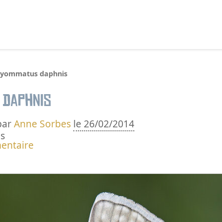
echercher :
lyommatus daphnis
 daphnis
par
Anne Sorbes
le 26/02/2014
s
entaire