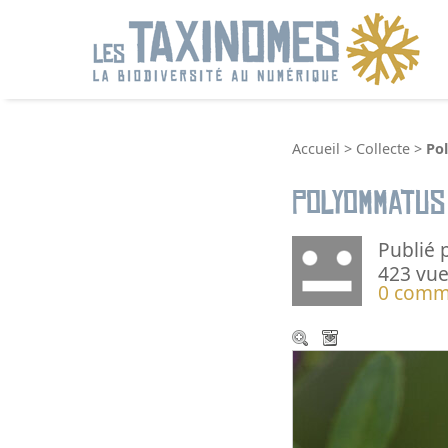
R
Accueil
>
Collecte
>
Po
Polyommatus
Publié 
423 vue
0 comm