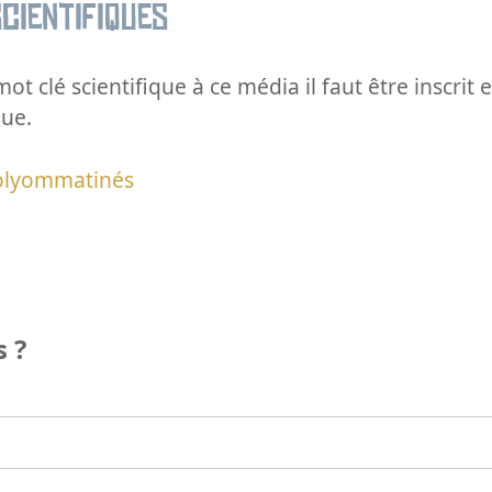
cientifiques
ot clé scientifique à ce média il faut être inscri
que.
olyommatinés
 ?