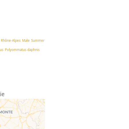
Rhône-Alpes
Male
Summer
us
Polyommatus daphnis
ie