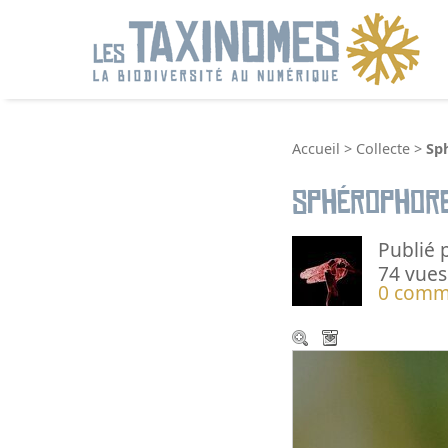
R
Accueil
>
Collecte
>
Sp
Sphérophor
Publié 
74 vues
0 comm