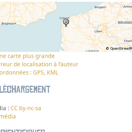
ne carte plus grande
reur de localisation à l’auteur
oordonnées : GPS, KML
éléchargement
ia :
CC by-nc-sa
 média