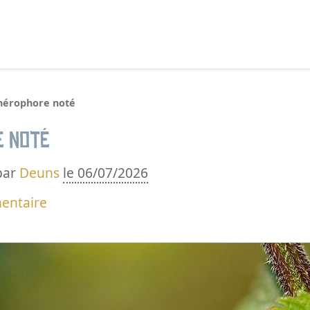
echercher :
hérophore noté
e noté
par
Deuns
le 06/07/2026
entaire