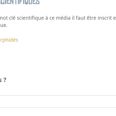
cientifiques
ot clé scientifique à ce média il faut être inscri
que.
yrphidés
 ?