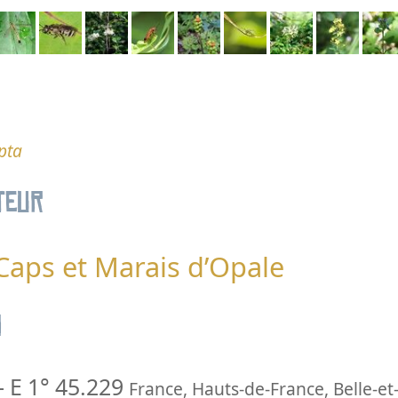
pta
teur
 Caps et Marais d’Opale
n
-
E 1° 45.229
France
,
Hauts-de-France
,
Belle-et