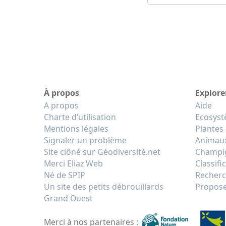
À propos
Explore
A propos
Aide
Charte d’utilisation
Ecosys
Mentions légales
Plantes
Signaler un problème
Animau
Site clôné sur Géodiversité.net
Champi
Merci Eliaz Web
Classifi
Né de SPIP
Recherc
Un site des petits débrouillards
Propose
Grand Ouest
Merci à nos partenaires :