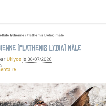
echercher :
ellule lydienne (Plathemis Lydia) mâle
dienne (Plathemis Lydia) mâle
par
Ukiyoe
le 06/07/2026
s
entaire