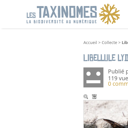
R
Accueil
>
Collecte
>
Lib
Libellule ly
Publié 
119 vue
0 comm