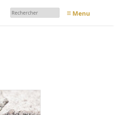
≡
Menu