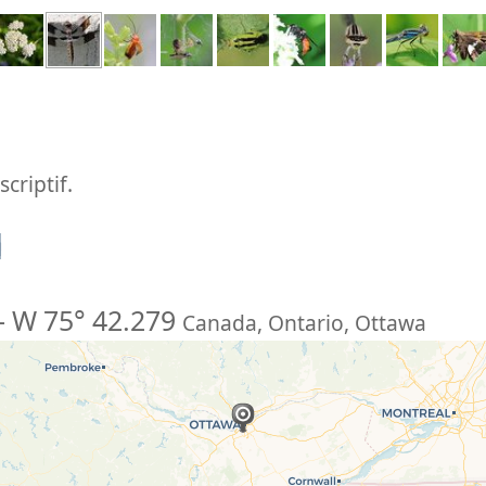
criptif.
n
-
W 75° 42.279
Canada
,
Ontario
,
Ottawa