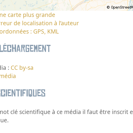
ne carte plus grande
reur de localisation à l’auteur
oordonnées : GPS, KML
éléchargement
ia :
CC by-sa
 média
cientifiques
ot clé scientifique à ce média il faut être inscri
que.