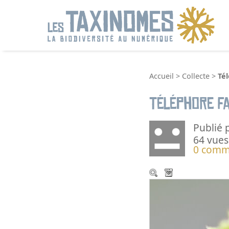
R
Accueil
>
Collecte
>
Té
Téléphore f
Publié 
64 vues
0 comm