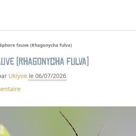
echercher :
léphore fauve (Rhagonycha fulva)
auve (Rhagonycha fulva)
par
Ukiyoe
le 06/07/2026
entaire