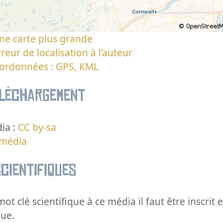
ne carte plus grande
reur de localisation à l’auteur
oordonnées : GPS, KML
éléchargement
ia :
CC by-sa
 média
cientifiques
ot clé scientifique à ce média il faut être inscri
que.