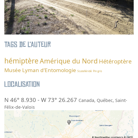
Tags de l’auteur
hémiptère
Amérique du Nord
Hétéroptère
Musée Lyman d’Entomologie
Scutelléridé
Pin gris
Localisation
N 46° 8.930
-
W 73° 26.267
Canada
,
Québec
,
Saint-
Félix-de-Valois