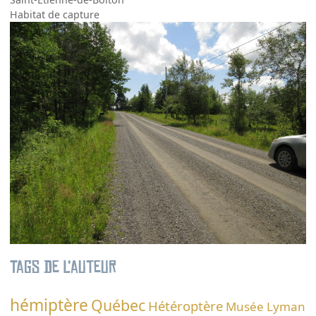
Habitat de capture
Tags de l’auteur
hémiptère
Québec
Hétéroptère
Musée Lyman