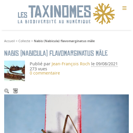
≡
Accueil
>
Collecte
>
Nabis (Nabicula) flavomarginatus mâle
Nabis (Nabicula) flavomarginatus mâle
Publié par
Jean-François Roch
le 09/08/2021
273 vues
0 commentaire