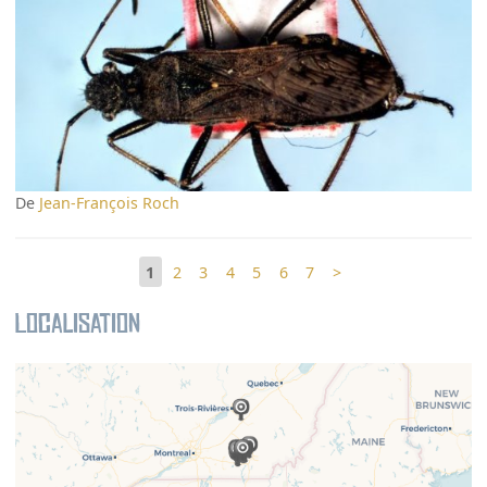
De
Jean-François Roch
1
2
3
4
5
6
7
>
Localisation