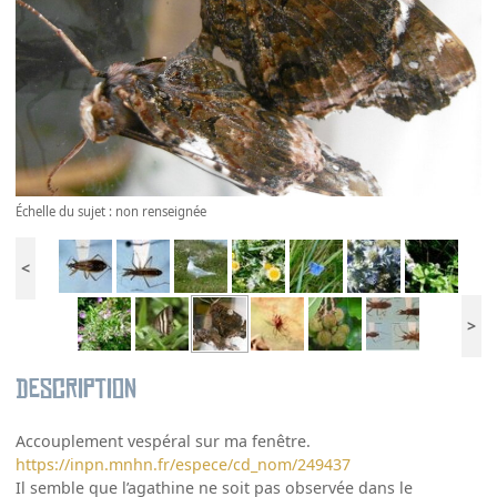
Échelle du sujet : non renseignée
<
>
Description
Accouplement vespéral sur ma fenêtre.
https://inpn.mnhn.fr/espece/cd_nom/249437
Il semble que l’agathine ne soit pas observée dans le