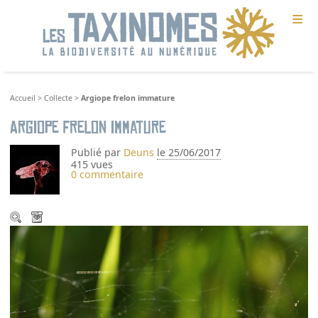
≡
Accueil
>
Collecte
>
Argiope frelon immature
Argiope frelon immature
Publié par
Deuns
le 25/06/2017
415 vues
0 commentaire