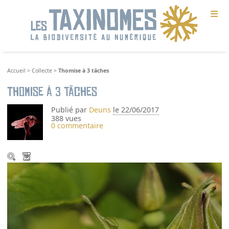
≡
Accueil
>
Collecte
>
Thomise à 3 tâches
Thomise à 3 tâches
Publié par
Deuns
le 22/06/2017
388 vues
0 commentaire