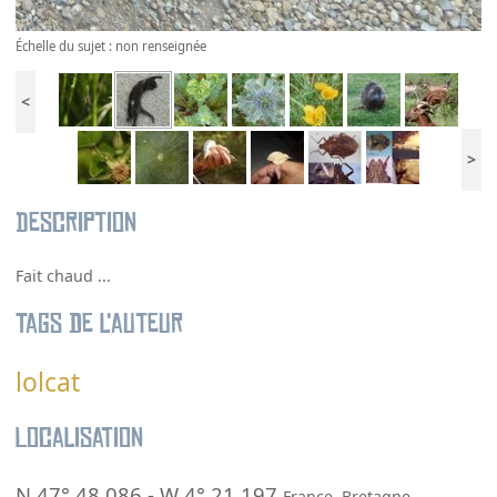
Échelle du sujet : non renseignée
<
>
Description
Fait chaud ...
Tags de l’auteur
lolcat
Localisation
N 47° 48.086
-
W 4° 21.197
France
,
Bretagne
,