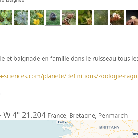
sie et baignade en famille dans le ruisseau tous le
a-sciences.com/planete/definitions/zoologie-rag
n
-
W 4° 21.204
France
,
Bretagne
,
Penmarc’h