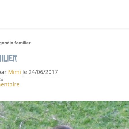
echercher :
gondin familier
ilier
par
Mimi
le 24/06/2017
s
entaire