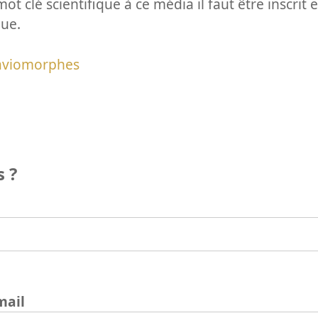
ot clé scientifique à ce média il faut être inscri
que.
aviomorphes
 ?
mail