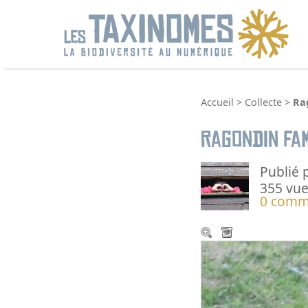
R
Accueil
>
Collecte
>
Ra
Ragondin fam
Publié 
355 vue
0 comm