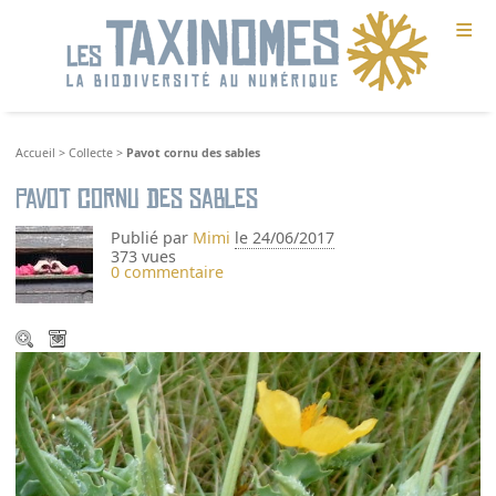
≡
Accueil
>
Collecte
>
Pavot cornu des sables
Pavot cornu des sables
Publié par
Mimi
le 24/06/2017
373 vues
0 commentaire