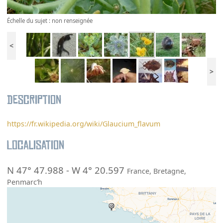
Échelle du sujet : non renseignée
<
>
Description
https://fr.wikipedia.org/wiki/Glaucium_flavum
Localisation
N 47° 47.988
-
W 4° 20.597
France
,
Bretagne
,
Penmarc’h