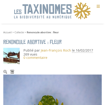
≡
Accueil
>
Collecte
>
Renoncule abortive : fleur
Renoncule abortive : fleur
Publié par
Jean-François Roch
le 16/02/2017
269 vues
0 commentaire