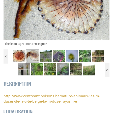
Échelle du sujet : non renseignée
<
>
Description
http://www.centreantipoisons.be/nature/animaux/les-m-
duses-de-la-c-te-belge/la-m-duse-rayonn-e
Localisation