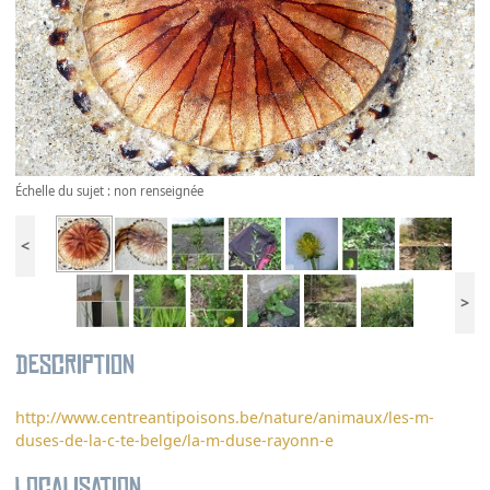
Échelle du sujet : non renseignée
<
>
Description
http://www.centreantipoisons.be/nature/animaux/les-m-
duses-de-la-c-te-belge/la-m-duse-rayonn-e
Localisation