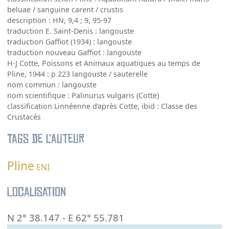
beluae / sanguine carent / crustis
description : HN, 9,4 ; 9, 95-97
traduction E. Saint-Denis : langouste
traduction Gaffiot (1934) : langouste
traduction nouveau Gaffiot : langouste
H-J Cotte, Poissons et Animaux aquatiques au temps de
Pline, 1944 : p 223 langouste / sauterelle
nom commun : langouste
nom scientifique : Palinurus vulgaris (Cotte)
classification Linnéenne d’après Cotte, ibid : Classe des
Crustacés
Tags de l’auteur
Pline
ENI
Localisation
N 2° 38.147
-
E 62° 55.781