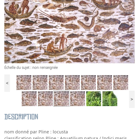
Échelle du sujet : non renseignée
<
>
Description
nom donné par Pline : locusta
classification selon Pline : Aquatilium natura / Indici maris