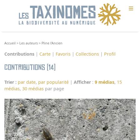
≡
Accueil
>
Les auteurs
>
Pline l’Ancien
Contributions
|
Carte
|
Favoris
|
Collections
|
Profil
Contributions (14)
Trier :
par date
,
par popularité
|
Afficher
:
9 médias
,
15
médias
,
30 médias
par page