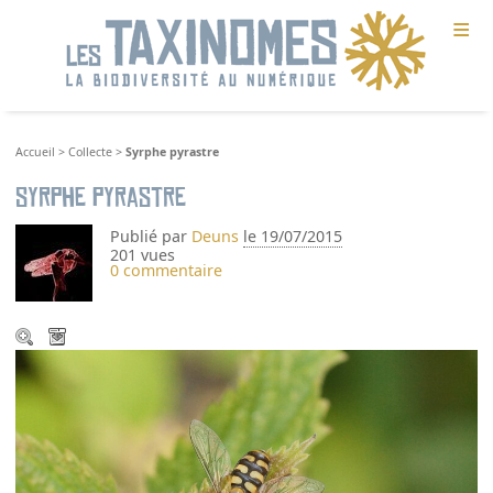
≡
Accueil
>
Collecte
>
Syrphe pyrastre
Syrphe pyrastre
Publié par
Deuns
le 19/07/2015
201 vues
0 commentaire