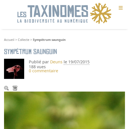
≡
Accueil
>
Collecte
>
Sympétrum saunguin
Sympétrum saunguin
Publié par
Deuns
le 19/07/2015
188 vues
0 commentaire