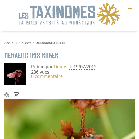
≡
Accueil
>
Collecte
>
Deraeocoris ruber
Deraeocoris ruber
Publié par
Deuns
le 19/07/2015
286 vues
0 commentaire