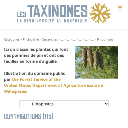
≡
Catégories
>
Phylogénie
>
Eucaryotes
>
...
>
...
>
...
>
...
>
...
>
...
>
Pinophytes
Ici on classe les plantes qui font
des pommes de pin et ont des
feuilles en forme d’aiguille.
Illustration du domaine public
par
the Forest Service of the
United States Department of Agriculture issue de
Wikispecies
Contributions (115)