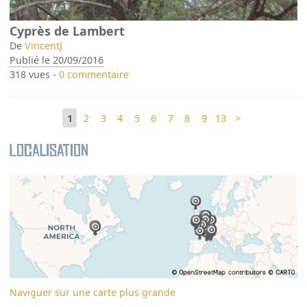
Cyprès de Lambert
De
VincentJ
Publié le 20/09/2016
318 vues -
0 commentaire
1
2
3
4
5
6
7
8
9
13
>
Localisation
Naviguer sur une carte plus grande