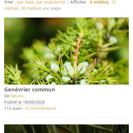
Trier :
par date
,
par popularité
|
Afficher
:
9 médias
,
15
médias
,
30 médias
par page
Genévrier commun
De
Deuns
Publié le 18/06/2026
112 vues -
0 commentaire