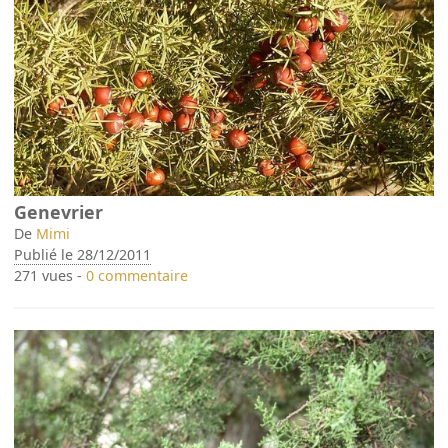
Genevrier
De
Mimi
Publié le 28/12/2011
271 vues -
0 commentaire