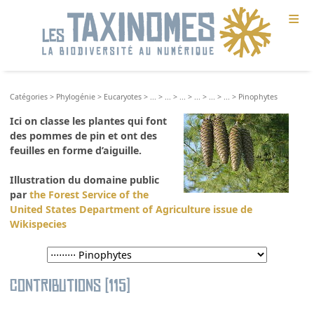
≡
Catégories
>
Phylogénie
>
Eucaryotes
>
...
>
...
>
...
>
...
>
...
>
...
>
Pinophytes
Ici on classe les plantes qui font
des pommes de pin et ont des
feuilles en forme d’aiguille.
Illustration du domaine public
par
the Forest Service of the
United States Department of Agriculture issue de
Wikispecies
Contributions (115)