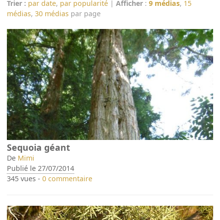
Trier :
par date
,
par popularité
|
Afficher
:
9 médias
,
15
médias
,
30 médias
par page
Sequoia géant
De
Mimi
Publié le 27/07/2014
345 vues -
0 commentaire