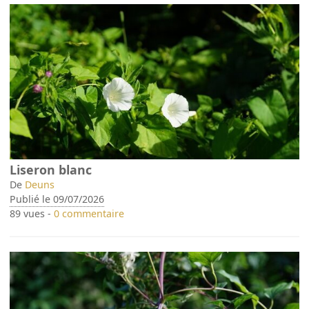
Liseron blanc
De
Deuns
Publié le 09/07/2026
89 vues -
0 commentaire