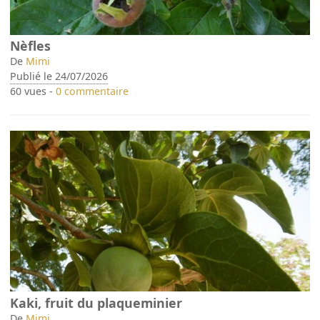
Nèfles
De
Mimi
Publié le 24/07/2026
60 vues -
0 commentaire
Kaki, fruit du plaqueminier
De
Mimi