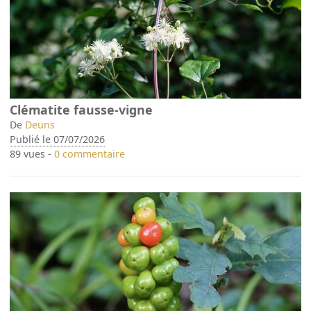
Clématite fausse-vigne
De
Deuns
Publié le 07/07/2026
89 vues -
0 commentaire