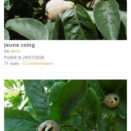
Jeune coing
De
Mimi
Publié le 24/07/2026
71 vues -
0 commentaire