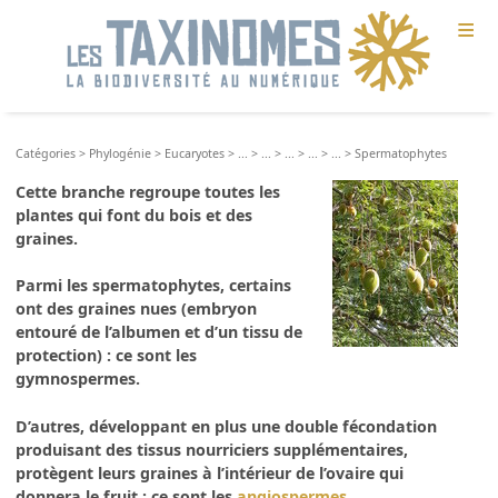
≡
Catégories
>
Phylogénie
>
Eucaryotes
>
...
>
...
>
...
>
...
>
...
>
Spermatophytes
Cette branche regroupe toutes les
plantes qui font du bois et des
graines.
Parmi les spermatophytes, certains
ont des graines nues (embryon
entouré de l’albumen et d’un tissu de
protection) : ce sont les
gymnospermes.
D’autres, développant en plus une double fécondation
produisant des tissus nourriciers supplémentaires,
protègent leurs graines à l’intérieur de l’ovaire qui
donnera le fruit : ce sont les
angiospermes