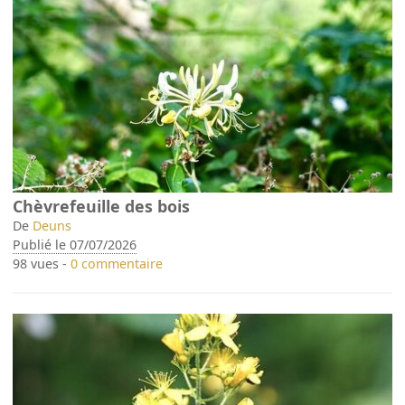
Chèvrefeuille des bois
De
Deuns
Publié le 07/07/2026
98 vues -
0 commentaire