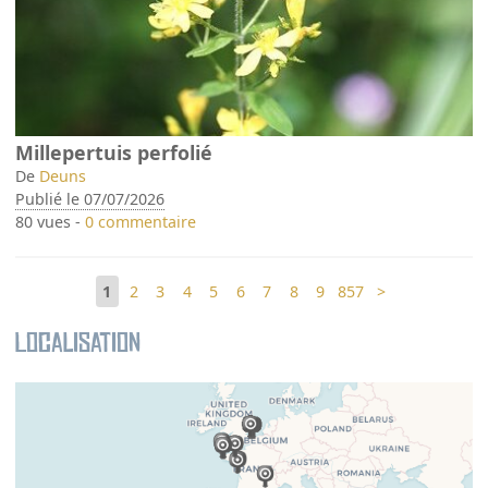
Millepertuis perfolié
De
Deuns
Publié le 07/07/2026
80 vues -
0 commentaire
1
2
3
4
5
6
7
8
9
857
>
Localisation