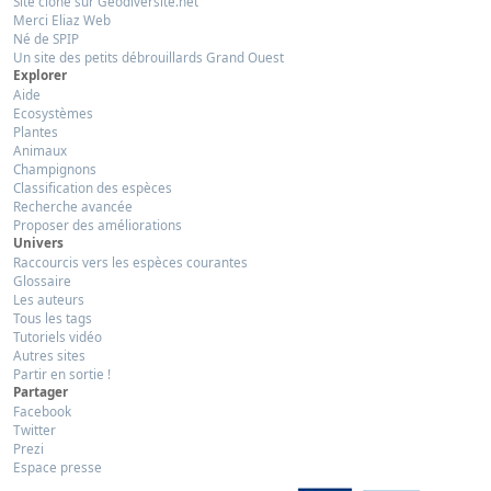
Site clôné sur Géodiversité.net
Merci Eliaz Web
Né de SPIP
Un site des petits débrouillards Grand Ouest
Explorer
Aide
Ecosystèmes
Plantes
Animaux
Champignons
Classification des espèces
Recherche avancée
Proposer des améliorations
Univers
Raccourcis vers les espèces courantes
Glossaire
Les auteurs
Tous les tags
Tutoriels vidéo
Autres sites
Partir en sortie !
Partager
Facebook
Twitter
Prezi
Espace presse