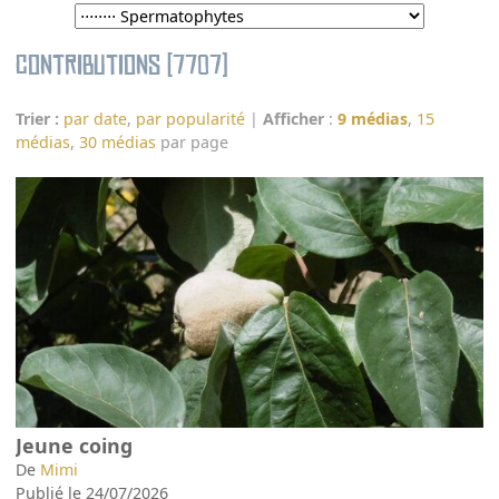
Contributions (7707)
Trier :
par date
,
par popularité
|
Afficher
:
9 médias
,
15
médias
,
30 médias
par page
Jeune coing
De
Mimi
Publié le 24/07/2026