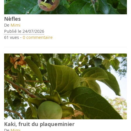
Nèfles
De
Mimi
Publié le 24/07/2026
61 vues -
0 commentaire
Kaki, fruit du plaqueminier
De
Mimi