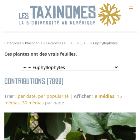
≡
Catégories
>
Phylogénie
>
Eucaryotes
>
...
>
...
>
...
>
...
>
Euphyllophytes
Ces plantes ont des vrais feuilles.
Contributions (7822)
Trier :
par date
,
par popularité
|
Afficher
:
9 médias
,
15
médias
,
30 médias
par page