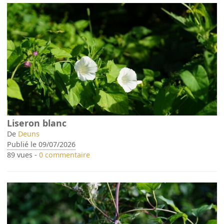
Liseron blanc
De
Deuns
Publié le 09/07/2026
89 vues -
0 commentaire