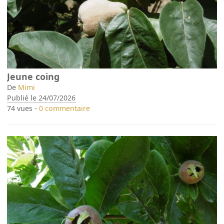
Jeune coing
De
Mimi
Publié le 24/07/2026
74 vues -
0 commentaire