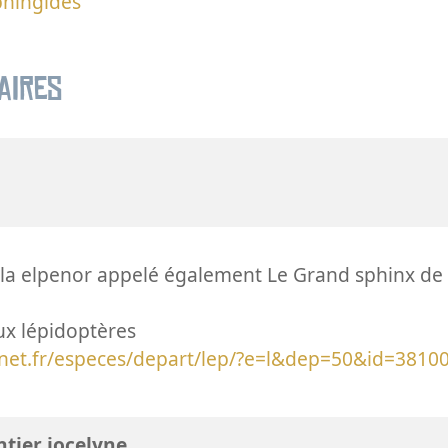
phingidés
aires
ila elpenor appelé également Le Grand sphinx de 
ux lépidoptères
inet.fr/especes/depart/lep/?e=l&dep=50&id=3810
tier jocelyne