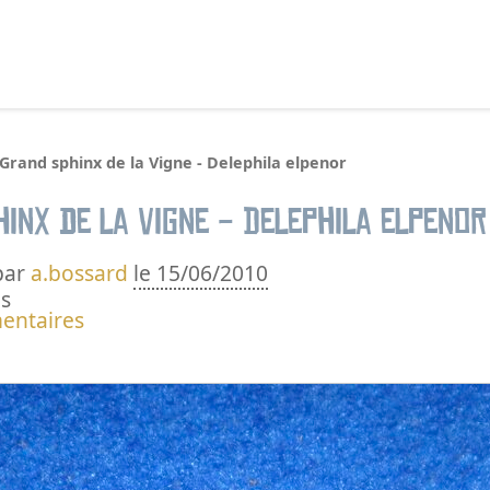
echercher :
Grand sphinx de la Vigne - Delephila elpenor
inx de la Vigne - Delephila elpenor
par
a.bossard
le 15/06/2010
s
entaires