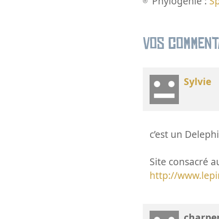
Phylogénie :
S
Vos comment
Sylvie
c’est un Deleph
Site consacré a
http://www.lep
charpen