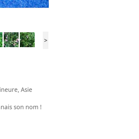
>
ineure, Asie
nnais son nom !