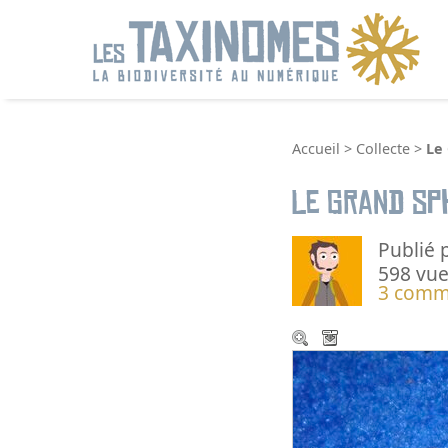
R
Accueil
>
Collecte
>
Le 
Le Grand sph
Publié 
598 vue
3 comm