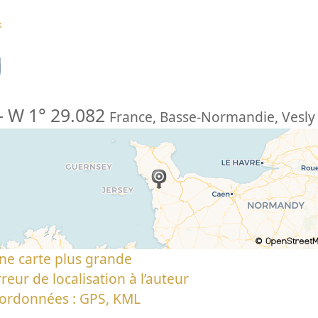
x
n
-
W 1° 29.082
France
,
Basse-Normandie
,
Vesly
ne carte plus grande
reur de localisation à l’auteur
oordonnées : GPS, KML