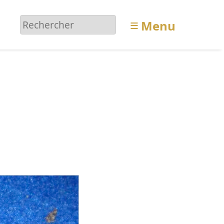
≡
Menu