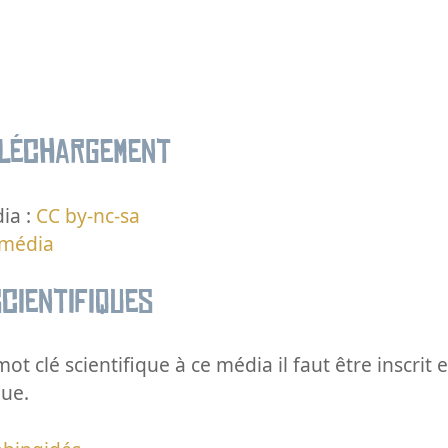
éléchargement
ia :
CC by-nc-sa
 média
cientifiques
ot clé scientifique à ce média il faut être inscri
que.