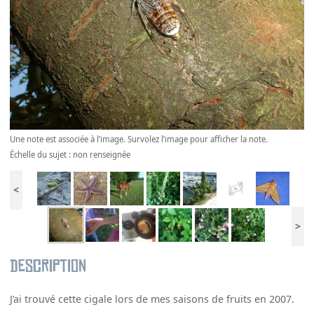
Une note est associée à l’image. Survolez l’image pour afficher la note.
Échelle du sujet : non renseignée
<
>
Description
J’ai trouvé cette cigale lors de mes saisons de fruits en 2007.