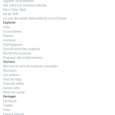
Signaler un problème
Site clôné sur Géodiversité.net
Merci Eliaz Web
Né de SPIP
Un site des petits débrouillards Grand Ouest
Explorer
Aide
Ecosystèmes
Plantes
Animaux
Champignons
Classification des espèces
Recherche avancée
Proposer des améliorations
Univers
Raccourcis vers les espèces courantes
Glossaire
Les auteurs
Tous les tags
Tutoriels vidéo
Autres sites
Partir en sortie !
Partager
Facebook
Twitter
Prezi
Espace presse