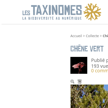
R
Accueil
>
Collecte
>
Ch
Chêne vert
Publié 
193 vue
0 comm