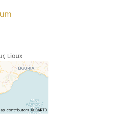
tum
ur
,
Lioux