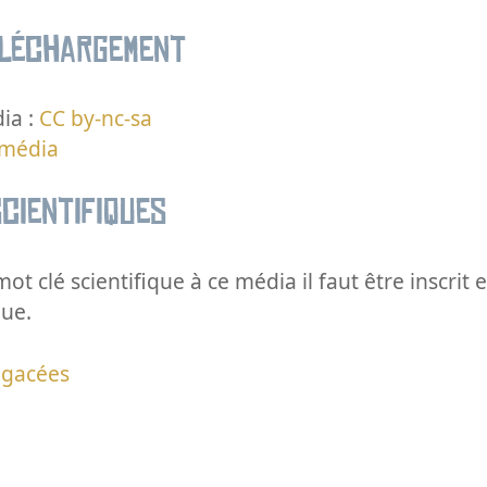
éléchargement
ia :
CC by-nc-sa
 média
cientifiques
ot clé scientifique à ce média il faut être inscri
que.
agacées