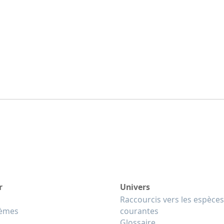
r
Univers
Raccourcis vers les espèces
tèmes
courantes
Glossaire