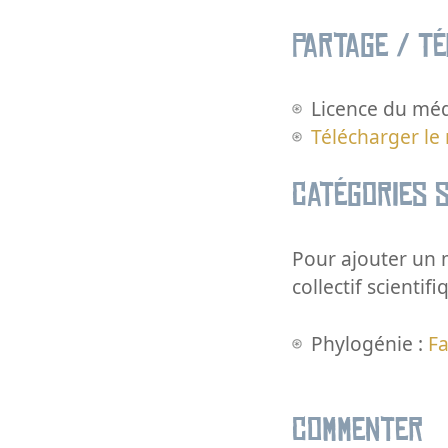
Partage / T
Licence du méd
Télécharger le
Catégories s
Pour ajouter un m
collectif scientifi
Phylogénie :
F
Commenter