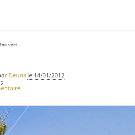
echercher :
êne vert
par
Deuns
le 14/01/2012
s
entaire