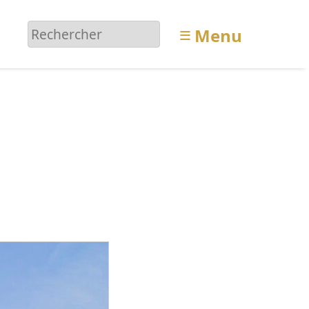
≡
Menu