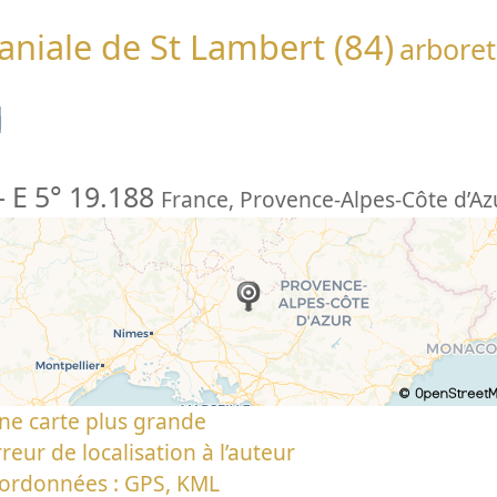
niale de St Lambert (84)
arbore
n
-
E 5° 19.188
France
,
Provence-Alpes-Côte d’Az
ne carte plus grande
reur de localisation à l’auteur
oordonnées : GPS, KML