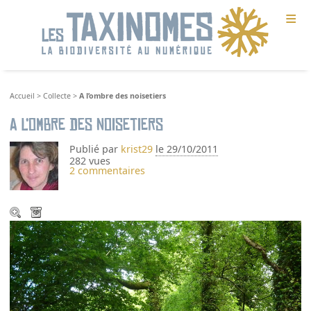
≡
Accueil
>
Collecte
>
A l’ombre des noisetiers
A l’ombre des noisetiers
Publié par
krist29
le 29/10/2011
282 vues
2 commentaires