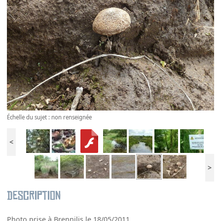
Échelle du sujet : non renseignée
<
>
Description
Photo prise à Brennilis le 18/05/2011.