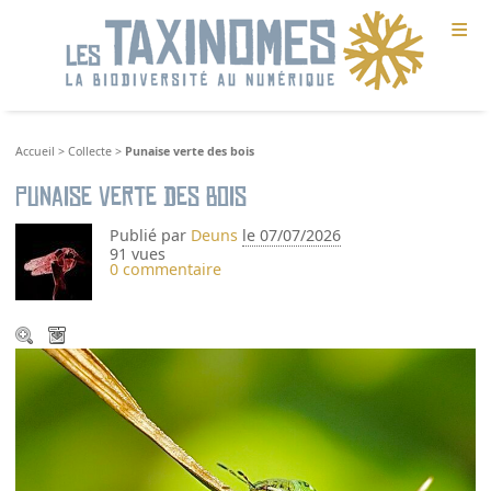
≡
Accueil
>
Collecte
>
Punaise verte des bois
Punaise verte des bois
Publié par
Deuns
le 07/07/2026
91 vues
0 commentaire